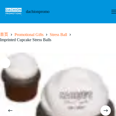
跳
至
dachionpromo
内
容
首页
Promotional Gifts
Stress Ball
Imprinted Cupcake Stress Balls